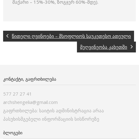
შაქარი – 15%-30%, ზოგჯერ 60%-მდე).
წითელი ღვინოები – მსოფლიოს საუკეთესო ათეული
მეღვინეობა კახეთში
ᲙᲝᲜᲢᲐᲥᲢᲘ, ᲒᲐᲤᲠᲗᲮᲘᲚᲔᲑᲐ
577 27 27 41
archshengelia@gmail.com
გაფრთხილება: საიტის ადმინისტრაცია არაა
პასუხისმგებელი ინფორმაციის სისწორეზე
ᲑᲚᲝᲒᲔᲑᲘ