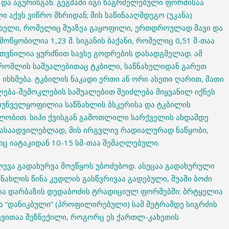
 და აგურისგან. გეგმაში იგი წაგრძელებული ფორმისაა
ი აქვს ვიწრო მხრიდან; მის საწინააღმდეგო (უკანა)
ნახელი, რომელიც შუაზეა გაყოფილი, ერთდროულად შავი და
ოწყობილია 1,23 მ. სიგანის ბაქანი, რომელიც 0,51 მ-თაა
უთვნილია ყურძნით სავსე გოდრების დასადგმელად. ამ
, რომლის საშუალებითაც ტკბილი, საწნახელიდან გარეთ
 ისხმება. ტკბილის ნაკადი ერთი ან ორი ასეთი ღარით, მათი
ბა-შემოკლების საშუალებით შეიძლება მიყვანილ იქნეს
ზრუნველყოფილია საწნახლის ბსკერისა და ტკბილის
ალობით. სიპი ქვისგან გამოთლილი სარქველის ახდამდე
 გასაადვილებლად, მის ირგვლივ რადიალურად ნაწყობი,
ც იატაკიდან 10-15 სმ-თაა შემაღლებული.
ძლევა გადახურვა მოეწყოს უბოძებოდ. ასეცაა გადახურული
წნახლის წინა კედლის გასწვრივაა გადებული, შუაში ბოძი
ია დარბაზის დედაბოძის ტრადიციულ ფორმებში: ბრტყელია
გა “დანიკბული” (პროფილირებული) სამ მეტრამდე სიგრძის
ზევითაა შეზნექილი, როგორც ეს ქართლ-კახეთის