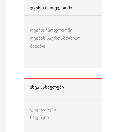
ᲦᲕᲘᲜᲝ ᲛᲡᲝᲤᲚᲘᲝᲨᲘ
ღვინო მსოფლიოში
ღვინის საერთაშორისო
ბაზარი
ᲡᲮᲕᲐ ᲡᲐᲡᲛᲔᲚᲔᲑᲘ
ლიქიორები
ნაყენები