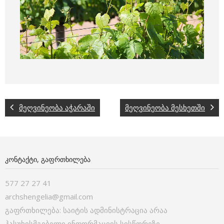
მეღვინეობა აჭარაში
მეღვინეობა მესხეთში
ᲙᲝᲜᲢᲐᲥᲢᲘ, ᲒᲐᲤᲠᲗᲮᲘᲚᲔᲑᲐ
577 27 27 41
archshengelia@gmail.com
გაფრთხილება: საიტის ადმინისტრაცია არაა
პასუხისმგებელი ინფორმაციის სისწორეზე