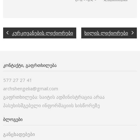
კურკოვანების ლიქიორები
ხილის ლიქიორები
ᲙᲝᲜᲢᲐᲥᲢᲘ, ᲒᲐᲤᲠᲗᲮᲘᲚᲔᲑᲐ
577 27 27 41
archshengelia@gmail.com
გაფრთხილება: საიტის ადმინისტრაცია არაა
პასუხისმგებელი ინფორმაციის სისწორეზე
ᲑᲚᲝᲒᲔᲑᲘ
განცხადებები