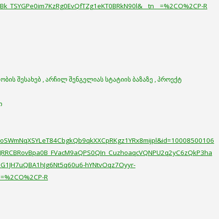
Bk_TSYGPe0im7KzRg0EvQfTZg1eKT0BRkN90l&__tn__=%2CO%2CP-R
ბის შესახებ , არჩილ შენგელიას სტატიის ბაზაზე , პროექტ
ი
goSWmNqXSYLeT84CbgkQb9qkXXCpRKgz1YRx8mijpl&id=10008500106
c9eJRRCBRovBpa0B_FVacM9aQPS0QIn_CuzhoaqcVQNPU2q2yC6zQkP3ha
1JH7uQBA1hJg6Nt5q60u6-hYNtvOqz7Oyyr-
__=%2CO%2CP-R