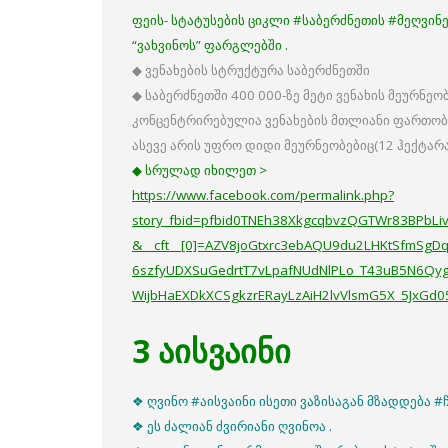
ფეის- სტატუსების ციკლი #საბერძნეთის #მეღვინეო
“ვახვინოს” ფარგლებში .
◆ ვენახების სტრუქტურა საბერძნეთში
◆ საბერძნეთში 400 000-ზე მეტი ვენახის მეურნეო
კონცენტრირებულია ვენახების მთლიანი ფართობ
ასევე არის უფრო დიდი მეურნეობებიც(12 ჰექტარა
◆ სრულად იხილეთ >
https://www.facebook.com/permalink.php?
story_fbid=pfbid0TNEh38XkgcqbvzQGTWr83BPbL
&__cft__[0]=AZV8joGtxrc3ebAQU9du2LHKtSfmSgD
6szfyUDXSuGedrtT7vLpafNUdNlPLo_T43uB5N6Qygb
WijbHaEXDkXCSgkzrERayLzAiH2lvVlsmG5X_5JxGd
3 აისვაინი
❖ ღვინო #აისვაინი ისეთი ვაზისაგან მზადდება 
❖ ეს ძალიან ძვირიანი ღვინოა .