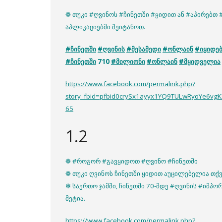
❁ თუკი #ღვინოს #ჩინეთში #ყიდით ან #აპირებთ 
აპლიკაციებში შეიტანოთ.
#ჩინეთში
#ღვინის
#მესამედი
#ონლაინ
#იყიდე
#ჩინეთში
710
#მილიონი
#ონლაინ
#მყიდველია
https://www.facebook.com/permalink.php?
story_fbid=pfbid0crySx1ayyx1YQ9TULwRyoYe6
65
1.2
❁ #როგორ #გავყიდოთ #ღვინო #ჩინეთში
❁ თუკი ღვინოს ჩინეთში ყიდით აუცილებელია თქვ
✻ საერთო ჯამში, ჩინეთში 70-მდე #ღვინის #იმ
მეტია.
https://www.facebook.com/permalink.php?