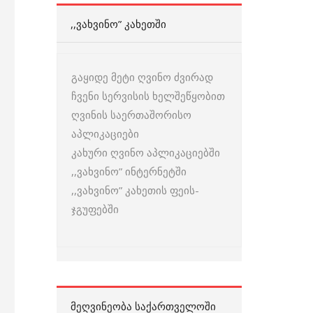
,,ᲕᲐᲮᲕᲘᲜᲝ” ᲙᲐᲮᲔᲗᲨᲘ
გაყიდე მეტი ღვინო ძვირად
ჩვენი სერვისის ხელშეწყობით
ღვინის საერთაშორისო
აპლიკაციები
კახური ღვინო აპლიკაციებში
,,ვახვინო” ინტერნეტში
,,ვახვინო” კახეთის ფეის-
ჯგუფებში
ᲛᲔᲦᲕᲘᲜᲔᲝᲑᲐ ᲡᲐᲥᲐᲠᲗᲕᲔᲚᲝᲨᲘ