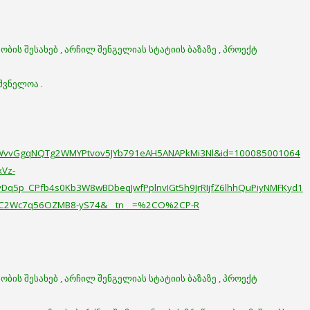
ბის შესახებ , არჩილ შენგელიას სტატიის ბაზაზე , პროექტ
შვნელოა .
6JWvvGgqNQTg2WMYPtvov5JYb791eAH5ANAPkMi3Nl&id=100085001064
xVz-
Dq5p_CPfb4s0Kb3W8wBDbeqJwfPplnvIGt5h9JrRIjfZ6lhhQuPiyNMFKyd1
TNC2Wc7q56OZMB8-yS74&__tn__=%2CO%2CP-R
ბის შესახებ , არჩილ შენგელიას სტატიის ბაზაზე , პროექტ