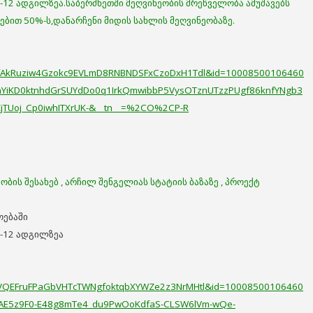
-12 ადგილზეა.საბერძნეთში მეღვინეობის მრეწველობა ამუშავებს
ბით 50%-ს,დანარჩენი მიდის სახლის მეღვინეობაზე.
9fAkRuziw4Gzokc9EVLmD8RNBNDSFxCzoDxH1Tdl&id=10008500106460
nYiKD0ktnhdGrSUYdDo0q1IrkQmwibbP5VysOTznUTzzPUgf86knfYNgb3
pZjTUoj_Cp0iwhITXrUK-&__tn__=%2CO%2CP-R
ობის შესახებ , არჩილ შენგელიას სტატიის ბ
აზაზე , პროექტ
ოებაში
ე-12 ადგილზეა
BrVQEFruFPaGbVHTcTWNgfoktqbXYWZe2z3NrMHtl&id=10008500106460
B_AE5z9F0-E48g8mTe4_du9PwOoKdfaS-CLSW6lVm-wQe-