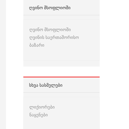
ᲦᲕᲘᲜᲝ ᲛᲡᲝᲤᲚᲘᲝᲨᲘ
ღვინო მსოფლიოში
ღვინის საერთაშორისო
ბაზარი
ᲡᲮᲕᲐ ᲡᲐᲡᲛᲔᲚᲔᲑᲘ
ლიქიორები
ნაყენები