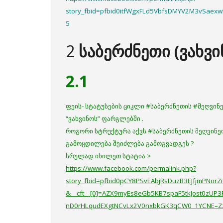
story_fbid=pfbid0itfWgxFLd5VbfsDMYV2M3vSa
5
2
საბერძნეთი (ვახვი
2.1
ფეის- სტატუსების ციკლი #საბერძნეთის #მეღვინეო
“ვახვინოს” ფარგლებში .
როგორი სტრუქტურა აქვს #საბერძნეთის მეღვინე
გამოცდილება შეიძლება გამოგვადგეს ?
სრულად იხილეთ სტატია >
https://www.facebook.com/permalink.php?
story_fbid=pfbid0pCY8PSvEAbjRsDuzB3EJfjmPN
&__cft__[0]=AZX9myEs8eGb5KB7spaF5tkJost0zUP
nD0rHLqudEXgtNCvLx2V0nxbkGK3qCW0_1YCNE–Z