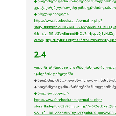
◆ საბერძნეთი ღვინის წარმოებაში მსოფლიოში მე
კულტივირებული საღვინე ჯიშის ყურძნის დაახლოე
◆ სრულად იხილეთ >
https://www.facebook.com/permalink.php?
story_fbid=pfbid0NX2AKG668ZxpaArbCeTQtDB8J
9&__cft__[0]=AZVwBmnm6fNOa7nNyqvd9JSyNdZsJ
auwmJJspyTqlIrpf8rFOqJgmzXfRzoGrcJWXxsNIFyXJ
2.4
ფეის- სტატუსების ციკლი #საბერძნეთის #მეღვინე
“ვახვინოს” ფარგლებში .
◆ საბერძნეთის ადგილი მსოფლიოს ღვინის წარმ
◆ საბერძნეთი ღვინის წარმოებაში მსოფლიოში მ
◆ სრულად იხილეთ >
https://www.facebook.com/permalink.php?
story_fbid=pfbid02v9Cm3qxnfg77yi6X6ycDxetQ
9&__cft__[0]=AZXZi6KvTrIyHAEQad0Nl0_poeXWD