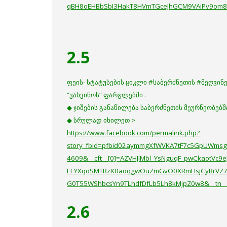
qBH8oEHBbSbI3HakT8HVmTGceJhGCM9VAiPv9om8
2.5
ფეის- სტატუსების ციკლი #საბერძნეთის #მეღვინეო
“ვახვინოს” ფარგლებში .
◆ ჯიშების განაწილება საბერძნეთის მეურნეობებშ
◆ სრულად იხილეთ >
https://www.facebook.com/permalink.php?
story_fbid=pfbid02aymmgXfWVKA7tF7c5GpUWms
4609&__cft__[0]=AZVHJlMbl_YsNguqF_pwCkaotV
LLYXqoSMTRzK0aoqgwOuZmGvO0XRmHsjCyBrVZ7G
G0T55WShbcsYn9TLhdfDfLb5Lh8kMjpZ0w8&__tn
2.6