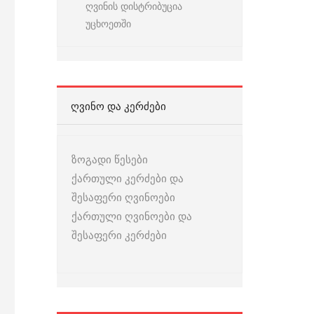
ღვინის დისტრიბუცია
უცხოეთში
ᲦᲕᲘᲜᲝ ᲓᲐ ᲙᲔᲠᲫᲔᲑᲘ
ზოგადი წესები
ქართული კერძები და
შესაფერი ღვინოები
ქართული ღვინოები და
შესაფერი კერძები