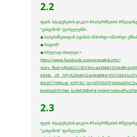
2.2
ფეის- სტატუსების ციკლი #საბერძნეთის #მეღვინეო
“ვახვინოს” ფარგლებში .
◆ საბერძნეთიდან ღვინის იმპორტი იმპორტი უმნი
◆ რატომ?
◆ სრულად იხილეთ >
https://www.facebook.com/permalink.php?
story_fbid=pfbid02CQEX36zra4SMAJ1DTeH8Kgy
609&__cft__[0]=AZXt4KU2enNg8JBg-YGQZ6E45nZT
8mZt77VtWugr_jOPY3U_Grr3If3TK47F1M5IoK0VCDv
bH49aI0Y97Npj_bsfMONRyP41jH4JrK1mhngfScd
2.3
ფეის- სტატუსების ციკლი #საბერძნეთის #მეღვინეო
“ვახვინოს” ფარგლებში .