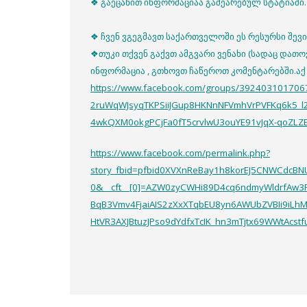
❖ გაეცანით ინფორმაციაა გაშეარებულ სტატიაში.
❖ ჩვენ ვგეგმავთ საქართველოში ეს რესურსი შე
❖თუკი თქვენ გაქვთ ამგვარი ვენახი (სადაც დათო
ინფორმაცია , გთხოვთ ჩაწეროთ კომენტარებში.აქ
https://www.facebook.com/groups/392403101706
2ruWqWJsyqTKPSiiJGup8HKNnNFVmhVrPVFKq6k5_l
4wkQXM0okgPCjFa0fT5crvlwU3ouYE91vJqX-qoZL
https://www.facebook.com/permalink.php?
story_fbid=pfbid0XVXnReBay1h8korEJ5CNWCdcB
0&__cft__[0]=AZW0zyCWHi89D4cq6ndmyWldrfAw
BqB3Vmv4FjaiAIS2zXxXTqbEU8yn6AWUbZVBIi9iLh
HtVR3AXJBtuzJPso9dYdfxTcIK_hn3mTjtx69WWtAcst