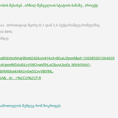
ბის შესახებ , არჩილ შენგელიას სტატიის ბაზაზე , პროექტ
ბაა , ძირითადად მცირე (0,1-დან 2,9 ჰექტარამდე),რომელშიც
ის 88%;
მდე).
iveBhbVtoWAgj9RpM26DkoH4Y4s9yjBSaUZtpmJl&id=100085001064609
qsKgxmJM54sjEiLrvYWQywVFhLqObuyLbqfa_WXrkj56Ai1-
FkRldxekVkKUy0w5J2xyVBtYlNL-
05A&__tn__=%2CO%2CP-R
#ჩამოთოვლის შემდეგ რომ მოკრიფეს.