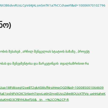
exwNX386dvvRUsLCpVd4JALsmSmTK1a7hCCchawYl&id=10006970102796
ნო)
ბის შესახებ , არჩილ შენგელიას სტატიის ბაზაზე , პროექტ
ობას და მენეჯმენტისა და მარკეტინგის თვალსაზრისით რა
orZiUup1MFd6seqY2oeBT2qkASMsfNrsiHmpQGDl&id=100085001064609
3RaE1pshIFVXOtC5r6prH7qyvLq6HZnyxEUssZdjei8QUzXTFVq_uxHrtaheK
zIuKH4D3CFBYHUkefS6&__tn__=%2CO%2CP-R