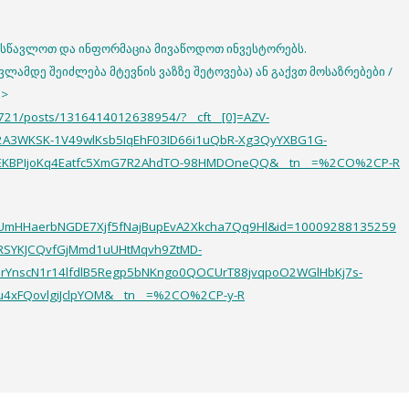
ვისწავლოთ და ინფორმაცია მივაწოდოთ ინვესტორებს.
ვლამდე შეიძლება მტევნის ვაზზე შეტოვება) ან გაქვთ მოსაზრებები /
 >
721/posts/1316414012638954/?__cft__[0]=AZV-
2A3WKSK-1V49wlKsb5IqEhF03ID66i1uQbR-Xg3QyYXBG1G-
ZEKBPIjoKq4Eatfc5XmG7R2AhdTO-98HMDOneQQ&__tn__=%2CO%2CP-R
NUmHHaerbNGDE7Xjf5fNajBupEvA2Xkcha7Qq9Hl&id=10009288135259
3RSYKJCQvfGjMmd1uUHtMqvh9ZtMD-
MrYnscN1r14lfdlB5Regp5bNKngo0QOCUrT88jvqpoO2WGlHbKj7s-
fu4xFQovlgiJclpYOM&__tn__=%2CO%2CP-y-R