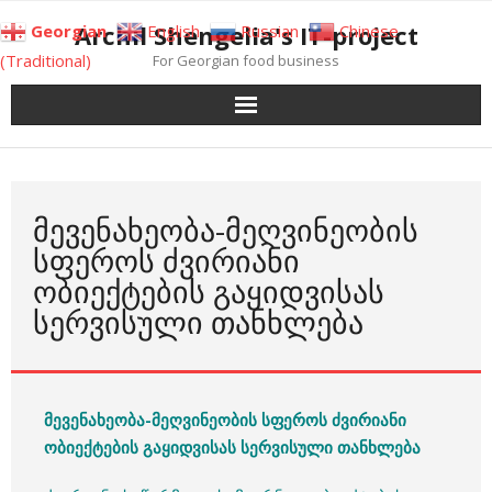
Skip
Archil Shengelia's IT-project
Georgian
English
Russian
Chinese
to
(Traditional)
For Georgian food business
content
ᲛᲔᲕᲔᲜᲐᲮᲔᲝᲑᲐ-ᲛᲔᲦᲕᲘᲜᲔᲝᲑᲘᲡ
ᲡᲤᲔᲠᲝᲡ ᲫᲕᲘᲠᲘᲐᲜᲘ
ᲝᲑᲘᲔᲥᲢᲔᲑᲘᲡ ᲒᲐᲧᲘᲓᲕᲘᲡᲐᲡ
ᲡᲔᲠᲕᲘᲡᲣᲚᲘ ᲗᲐᲜᲮᲚᲔᲑᲐ
მევენახეობა-მეღვინეობის სფეროს ძვირიანი
ობიექტების გაყიდვისას სერვისული თანხლება