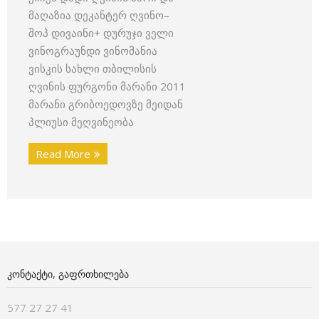
მაღაზია დეკანტერ ღვინო–
შოპ დივაინი+ დურუჯი ველი
ვინოგრაუნდი ვინომანია
ვისკის სახლი თბილისის
ღვინის ფურგონი მარანი 2011
მარანი გრიბოედოვზე მეიდან
პლიუსი მეღვინეობა
Read More
ᲙᲝᲜᲢᲐᲥᲢᲘ, ᲒᲐᲤᲠᲗᲮᲘᲚᲔᲑᲐ
577 27 27 41