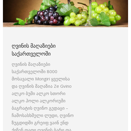
ᲦᲕᲘᲜᲘᲡ ᲛᲐᲦᲐᲖᲘᲔᲑᲘ
ᲡᲐᲥᲐᲠᲗᲕᲔᲚᲝᲨᲘ
ღვინის მაღაზიები
საქართველოში 8000
მოსავალი Mongiri ყველისა
და ღვინის მაღაზია Ze Gvino
ალკო ბუმი ალკო სთორი
ალკო ჰოლი ალკორიუმი
ბაგრატის ღვინო გედაცი –
ჩამოსასხმელი ლუდი, ღვინო
ზუგდიდში გრეიფ ვაინ ენდ
ქიჩენ დადი ღვინის ბარი და