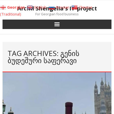
Skip
Archil Shengelia's IT-project
Georgian
English
Russian
Chinese
to
(Traditional)
For Georgian food business
content
TAG ARCHIVES: ᲒᲔᲜᲘᲡ
ᲑᲣᲓᲔᲨᲣᲠᲘ ᲡᲐᲤᲔᲠᲐᲕᲘ