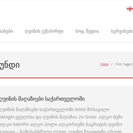
ნახები
ღვინის ექსპორტი
სოც. მედია
სერვისებ
ᲐᲣᲜᲓᲘ
Home
/
Posts Tagged
ᲦᲕᲘᲜᲘᲡ ᲛᲐᲦᲐᲖᲘᲔᲑᲘ ᲡᲐᲥᲐᲠᲗᲕᲔᲚᲝᲨᲘ
ღვინის მაღაზიები საქართველოში 8000 მოსავალი
Mongiri ყველისა და ღვინის მაღაზია Ze Gvino ალკო ბუმი
ალკო სთორი ალკო ჰოლი ალკორიუმი ბაგრატის ღვინო
გედაცი – ჩამოსასხმელი ლუდი, ღვინო ზუგდიდში გრეიფ