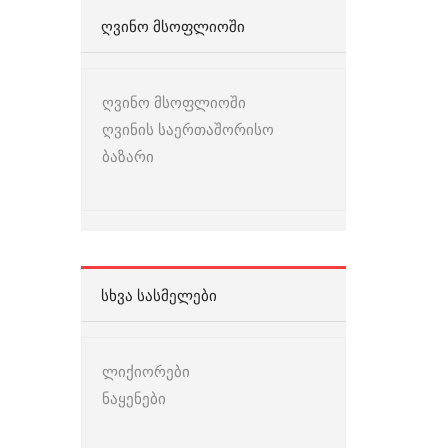
ᲦᲕᲘᲜᲝ ᲛᲡᲝᲤᲚᲘᲝᲨᲘ
ღვინო მსოფლიოში
ღვინის საერთაშორისო
ბაზარი
ᲡᲮᲕᲐ ᲡᲐᲡᲛᲔᲚᲔᲑᲘ
ლიქიორები
ნაყენები