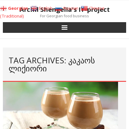
Skip
Archil Shengelia's IT-project
Georgian
English
Russian
Chinese
to
(Traditional)
For Georgian food business
content
TAG ARCHIVES: ᲙᲐᲙᲐᲝᲡ
ᲚᲘᲥᲘᲝᲠᲘ