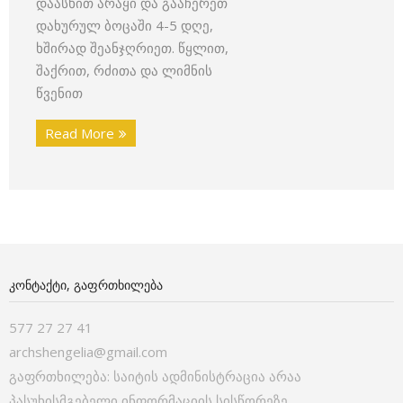
დაასხით არაყი და გააჩერეთ
დახურულ ბოცაში 4-5 დღე,
ხშირად შეანჯღრიეთ. წყლით,
შაქრით, რძითა და ლიმნის
წვენით
Read More
ᲙᲝᲜᲢᲐᲥᲢᲘ, ᲒᲐᲤᲠᲗᲮᲘᲚᲔᲑᲐ
577 27 27 41
archshengelia@gmail.com
გაფრთხილება: საიტის ადმინისტრაცია არაა
პასუხისმგებელი ინფორმაციის სისწორეზე