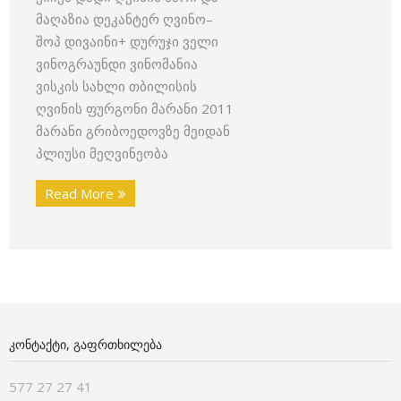
მაღაზია დეკანტერ ღვინო–
შოპ დივაინი+ დურუჯი ველი
ვინოგრაუნდი ვინომანია
ვისკის სახლი თბილისის
ღვინის ფურგონი მარანი 2011
მარანი გრიბოედოვზე მეიდან
პლიუსი მეღვინეობა
Read More
ᲙᲝᲜᲢᲐᲥᲢᲘ, ᲒᲐᲤᲠᲗᲮᲘᲚᲔᲑᲐ
577 27 27 41