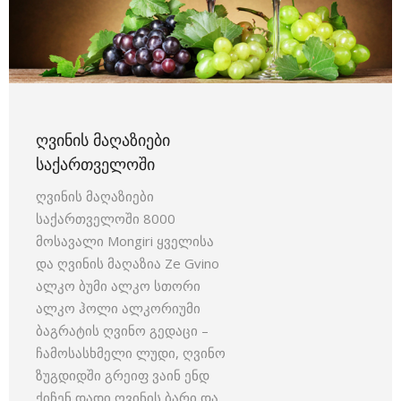
ᲦᲕᲘᲜᲘᲡ ᲛᲐᲦᲐᲖᲘᲔᲑᲘ
ᲡᲐᲥᲐᲠᲗᲕᲔᲚᲝᲨᲘ
ღვინის მაღაზიები
საქართველოში 8000
მოსავალი Mongiri ყველისა
და ღვინის მაღაზია Ze Gvino
ალკო ბუმი ალკო სთორი
ალკო ჰოლი ალკორიუმი
ბაგრატის ღვინო გედაცი –
ჩამოსასხმელი ლუდი, ღვინო
ზუგდიდში გრეიფ ვაინ ენდ
ქიჩენ დადი ღვინის ბარი და