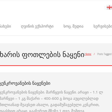
ნახები
ღვინის ექსპორტი
სოც. მედია
სერვისებ
ᲪᲮᲐᲠᲘᲡ ᲤᲝᲗᲚᲔᲑᲘᲡ ᲜᲐᲧᲔᲜᲘ
Home
/
Posts Tagged
ᲙᲔᲜᲙᲠᲝᲕᲐᲜᲔᲑᲘᲡ ᲜᲐᲧᲔᲜᲔᲑᲘ
კენკროვანების ნაყენები. მარწყვის ნაყენი. არაყი – 1.1 ლ
მარწყვი – 1 კგ შაქარი – 400-600 გ ბოცა აუცილებლად
მთლიანად შეავსეთ ახალი, გადამუშავებული კენკრით,
დაასხით არაყი. გააჩერეთ მზეზე 1 თვე. შემდეგ