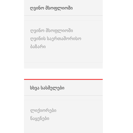
ᲦᲕᲘᲜᲝ ᲛᲡᲝᲤᲚᲘᲝᲨᲘ
ღვინო მსოფლიოში
ღვინის საერთაშორისო
ბაზარი
ᲡᲮᲕᲐ ᲡᲐᲡᲛᲔᲚᲔᲑᲘ
ლიქიორები
ნაყენები