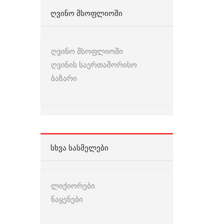
ᲦᲕᲘᲜᲝ ᲛᲡᲝᲤᲚᲘᲝᲨᲘ
ღვინო მსოფლიოში
ღვინის საერთაშორისო
ბაზარი
ᲡᲮᲕᲐ ᲡᲐᲡᲛᲔᲚᲔᲑᲘ
ლიქიორები
ნაყენები