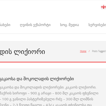
ნახები
ღვინის ექსპორტი
სოც. მედია
სერვისებ
ᲐᲓᲘᲡ ᲚᲘᲥᲘᲝᲠᲘ
Home
/
Posts Tagged
ᲙᲐᲙᲐᲝᲡᲐ ᲓᲐ ᲨᲝᲙᲝᲚᲐᲓᲘᲡ ᲚᲘᲥᲘᲝᲠᲔᲑᲘ
კაკაოსა და შოკოლადის ლიქიორები. კაკაოს ლიქიორი.
შაქრის სიროფი – 900 გ არაყი – 800 მლ კაკაოს ფხვნილი
– 100 გ ვანილი პასტერიზებული რძე – 300 მლ ლიმნის
წვენი – 2-3 წვეთი წყალი – 4 ს/კ კაკაოს ფხვნილსა და