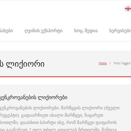
ნახები
ღვინის ექსპორტი
სოც. მედია
სერვისებ
ᲘᲡ ᲚᲘᲥᲘᲝᲠᲘ
Home
/
Posts Tagged
ᲙᲔᲜᲙᲠᲝᲕᲐᲜᲔᲑᲘᲡ ᲚᲘᲥᲘᲝᲠᲔᲑᲘ
კენკროვანების ლიქიორები. მარწყვის ლიქიორი (ძველი
რეცეპტი). გადაარჩიეთ ახალი მარწყვი, ჩაყარეთ
ბოთლში, დაასხით სპირტი ისე, რომ მარწყვი დაფაროს
და გააჩერეთ 2 დღე თბილ ადგილას ჩრდილში. შემდეგ