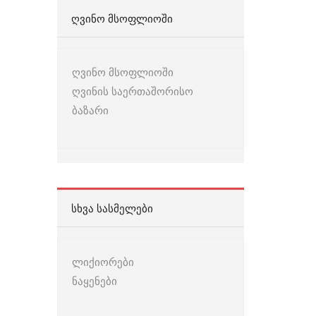
ᲦᲕᲘᲜᲝ ᲛᲡᲝᲤᲚᲘᲝᲨᲘ
ღვინო მსოფლიოში
ღვინის საერთაშორისო
ბაზარი
ᲡᲮᲕᲐ ᲡᲐᲡᲛᲔᲚᲔᲑᲘ
ლიქიორები
ნაყენები