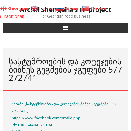
Skip
Archil Shengelia's IT-project
Georgian
English
Russian
Chinese
to
(Traditional)
For Georgian food business
content
ᲡᲐᲡᲢᲣᲛᲠᲝᲔᲑᲘᲡ ᲓᲐ ᲙᲝᲢᲔᲯᲔᲑᲘᲡ
ᲑᲘᲖᲜᲔᲡ ᲒᲔᲒᲛᲔᲑᲘᲡ ᲯᲒᲣᲤᲔᲑᲘ 577
272741
პეიჯზე
„სასტუმროების და კოტეჯების ბიზნეს გეგმები 577
272741 „
https://www.facebook.com/profile.php?
id=100064404321194