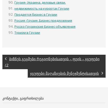
Грузия- Украина. деловые связи.
недвижимость на курортах Грузии
Продается бизнес в Грузии
Россия -Грузия .Бизнес предложения
Русско-Грузинские Бизнес-объявления
Туризм в Грузии
ბიზნეს გეგმები რეგიონებისათვის – ფეის – ჯგუფები
/2
ჯგუფები მაღაზიების მენეჯმენტისათვის
ᲙᲝᲜᲢᲐᲥᲢᲘ, ᲒᲐᲤᲠᲗᲮᲘᲚᲔᲑᲐ