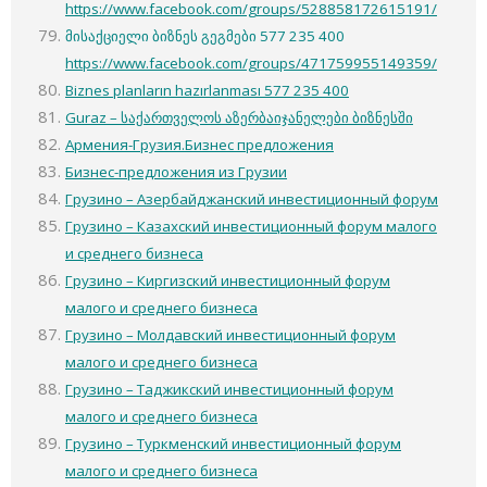
https://www.facebook.com/groups/528858172615191/
მისაქციელი ბიზნეს გეგმები 577 235 400
https://www.facebook.com/groups/471759955149359/
Biznes planların hazırlanması 577 235 400
Guraz – საქართველოს აზერბაიჯანელები ბიზნესში
Армения-Грузия.Бизнес предложения
Бизнес-предложения из Грузии
Грузино – Азербайджанский инвестиционный форум
Грузино – Казахский инвестиционный форум малого
и среднего бизнеса
Грузино – Киргизский инвестиционный форум
малого и среднего бизнеса
Грузино – Молдавский инвестиционный форум
малого и среднего бизнеса
Грузино – Таджикский инвестиционный форум
малого и среднего бизнеса
Грузино – Туркменский инвестиционный форум
малого и среднего бизнеса