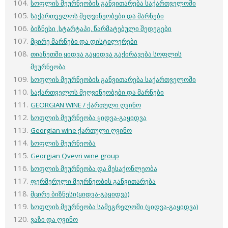
სოფლის მეურნეობის განვითარება საქართველოში
საქართველოს მეღვინეობები და მარნები
ბიზნესი ,სტარტაპი, წარმატებული შედეგები
მცირე მარნები და დისტილერები
თიანეთში ყიდვა გაყიდვა გაქირავება სოფლის
მეურნეობა
სოფლის მეურნეობის განვითარება საქართველოში
საქართველოს მეღვინეობები და მარნები
GEORGIAN WINE / ქართული ღვინო
სოფლის მეურნეობა ყიდვა-გაყიდვა
Georgian wine ქართული ღვინო
სოფლის მეურნეობა
Georgian Qvevri wine group
სოფლის მეურნეობა და მესაქონლეობა
ფერმერული მეურნეობის განვითარება
მცირე ბიზნესი(ყიდვა-გაყიდვა)
სოფლის მეურნეობა სამეგრელოში (ყიდვა-გაყიდვა)
ვაზი და ღვინო