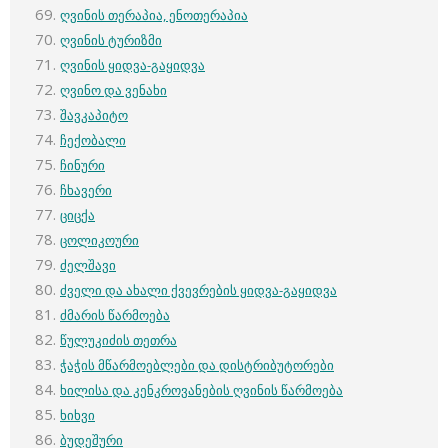
ღვინის თერაპია, ენოთერაპია
ღვინის ტურიზმი
ღვინის ყიდვა-გაყიდვა
ღვინო და ვენახი
შავკაპიტო
ჩექობალი
ჩინური
ჩხავერი
ციცქა
ცოლიკოური
ძელშავი
ძველი და ახალი ქვევრების ყიდვა-გაყიდვა
ძმარის წარმოება
წულუკიძის თეთრა
ჭაჭის მწარმოებლები და დისტრიბუტორები
ხილისა და კენკროვანების ღვინის წარმოება
ხიხვი
ბუდეშური