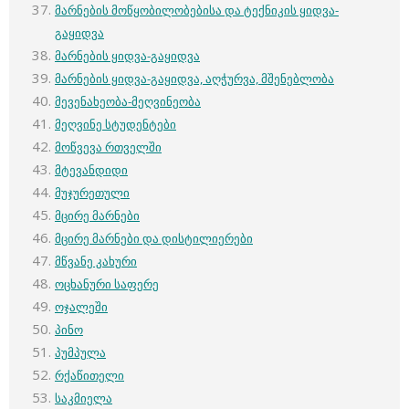
მარნების მოწყობილობებისა და ტექნიკის ყიდვა-
გაყიდვა
მარნების ყიდვა-გაყიდვა
მარნების ყიდვა-გაყიდვა, აღჭურვა, მშენებლობა
მევენახეობა-მეღვინეობა
მეღვინე სტუდენტები
მოწვევა რთველში
მტევანდიდი
მუჯურეთული
მცირე მარნები
მცირე მარნები და დისტილიერები
მწვანე კახური
ოცხანური საფერე
ოჯალეში
პინო
პუმპულა
რქაწითელი
საკმიელა