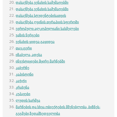
დასაქმება ვენახის სამუშაოებში
დასაქმება ვენახის სამუშაოებში
დასაქმება სტუდენტებისათვის
დასაქმება ღვინის თერაპიის სფეროში
ევროპული ალკოჰოლიანი სასმელები
ვაზის ნერგები
ვენახის ყიდვა-გაყიდვა
თავკვერი
იზაბელა, ადესა
ინვესტიციები მცირე მარნებში
კაბერნე
კაპისტონი
კაჭიჭი
კრახუნა
კუპაჟები
ლუდის ხარშვა
მარნების და სხვა ობიექტების მშენებლობა, ბიზნეს-
გეგმები,ზედამხედველობა