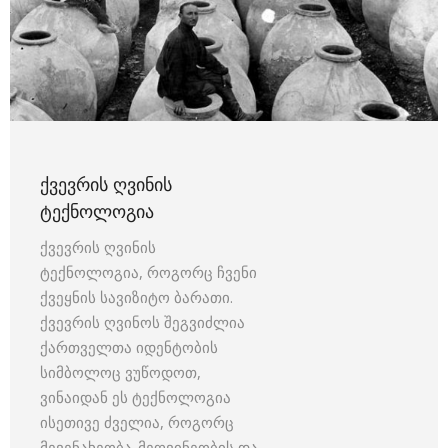
ᲥᲕᲔᲕᲠᲘᲡ ᲦᲕᲘᲜᲘᲡ
ᲢᲔᲥᲜᲝᲚᲝᲒᲘᲐ
ქვევრის ღვინის
ტექნოლოგია, როგორც ჩვენი
ქვეყნის სავიზიტო ბარათი.
ქვევრის ღვინოს შეგვიძლია
ქართველთა იდენტობის
სიმბოლოც ვუწოდოთ,
ვინაიდან ეს ტექნოლოგია
ისეთივე ძველია, როგორც
მევენახეობა-მეღვინეობის და