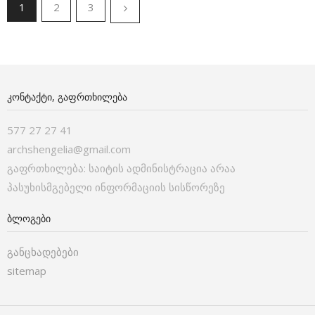
1
2
3
ᲙᲝᲜᲢᲐᲥᲢᲘ, ᲒᲐᲤᲠᲗᲮᲘᲚᲔᲑᲐ
577 27 27 41
archshengelia@gmail.com
გაფრთხილება: საიტის ადმინისტრაცია არაა
პასუხისმგებელი ინფორმაციის სისწორეზე
ᲑᲚᲝᲒᲔᲑᲘ
განცხადებები
sitemap