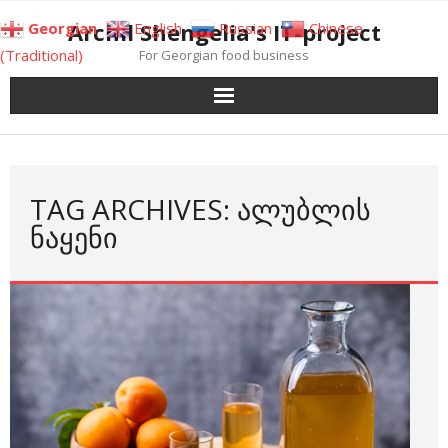
Skip
Archil Shengelia's IT-project
Georgian
English
Russian
Chinese
to
(Traditional)
For Georgian food business
content
TAG ARCHIVES: ᲐᲚᲣᲑᲚᲘᲡ
ᲜᲐᲧᲔᲜᲘ