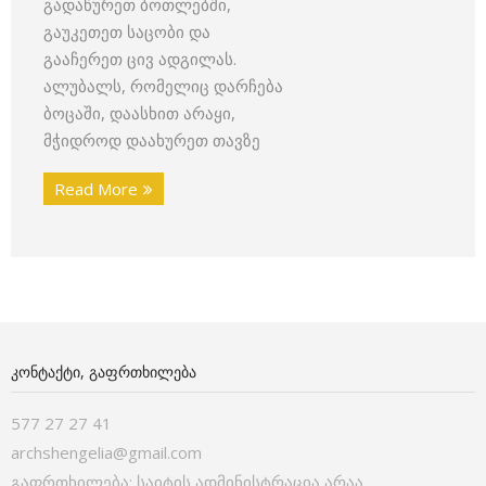
გადაწურეთ ბოთლებში,
გაუკეთეთ საცობი და
გააჩერეთ ცივ ადგილას.
ალუბალს, რომელიც დარჩება
ბოცაში, დაასხით არაყი,
მჭიდროდ დაახურეთ თავზე
Read More
ᲙᲝᲜᲢᲐᲥᲢᲘ, ᲒᲐᲤᲠᲗᲮᲘᲚᲔᲑᲐ
577 27 27 41
archshengelia@gmail.com
გაფრთხილება: საიტის ადმინისტრაცია არაა