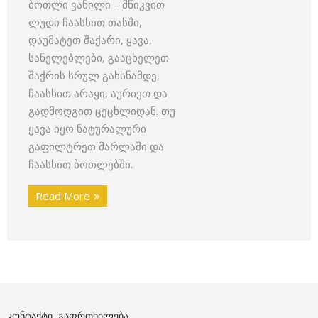
ბოთლი ვანილი – მწიკვით
ლუდი ჩაასხით თასში,
დაუმატეთ შაქარი, ყავა,
სანელებლები, გააცხელეთ
შაქრის სრულ გახსნამდე,
ჩაასხით არაყი, აურიეთ და
გადმოდგით ცეცხლიდან. თუ
ყავა იყო ნატურალური
გაფილტრეთ მარლაში და
ჩაასხით ბოთლებში.
Read More
ᲙᲝᲜᲢᲐᲥᲢᲘ, ᲒᲐᲤᲠᲗᲮᲘᲚᲔᲑᲐ