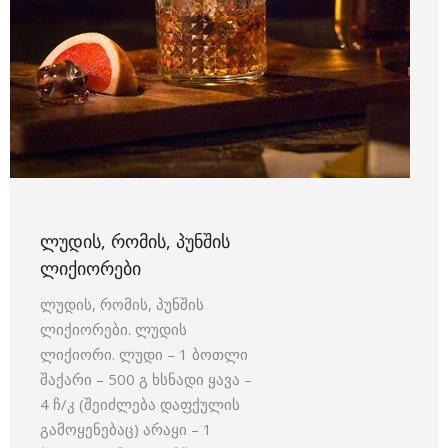
ᲚᲣᲓᲘᲡ, ᲠᲝᲛᲘᲡ, ᲞᲣᲜᲨᲘᲡ
ᲚᲘᲥᲘᲝᲠᲔᲑᲘ
ლუდის, რომის, პუნშის
ლიქიორები. ლუდის
ლიქიორი. ლუდი – 1 ბოთლი
შაქარი – 500 გ ხსნადი ყავა –
4 ჩ/კ (შეიძლება დაფქულის
გამოყენებაც) არაყი – 1