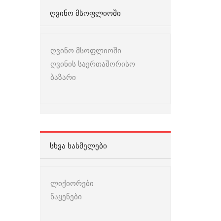
ᲦᲕᲘᲜᲝ ᲛᲡᲝᲤᲚᲘᲝᲨᲘ
ღვინო მსოფლიოში
ღვინის საერთაშორისო
ბაზარი
ᲡᲮᲕᲐ ᲡᲐᲡᲛᲔᲚᲔᲑᲘ
ლიქიორები
ნაყენები