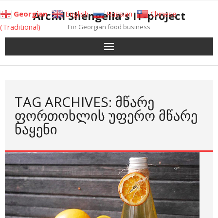
Skip
Archil Shengelia's IT-project
Georgian
English
Russian
Chinese
to
(Traditional)
For Georgian food business
content
TAG ARCHIVES: ᲛᲬᲐᲠᲔ
ᲤᲝᲠᲗᲝᲮᲚᲘᲡ ᲣᲤᲔᲠᲝ ᲛᲬᲐᲠᲔ
ᲜᲐᲧᲔᲜᲘ