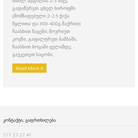
თბილ ადგილას 2-3 თვე,
გადაწურეთ. ცხელ სიროფში
(მომზადებული 2-2.5 ჭიქა
წყლითა და 300-400გ შაქრით)
ჩაასხით ნაყენი; მოურიეთ
კოვზი, გაფილტრეთ ბამბაში,
ჩაასხით ბოცაში ყელამდე,
გაუკეთეთ საცობი,
Read More
ᲙᲝᲜᲢᲐᲥᲢᲘ, ᲒᲐᲤᲠᲗᲮᲘᲚᲔᲑᲐ
577 27 27 41