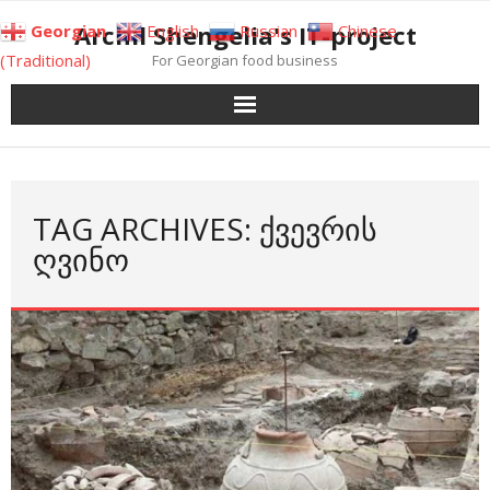
Skip
Archil Shengelia's IT-project
Georgian
English
Russian
Chinese
to
(Traditional)
For Georgian food business
content
TAG ARCHIVES: ᲥᲕᲔᲕᲠᲘᲡ
ᲦᲕᲘᲜᲝ