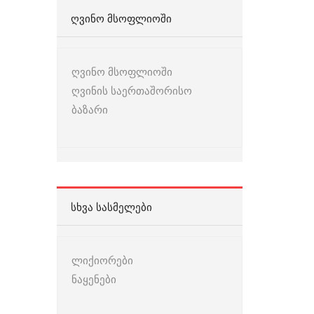
ᲦᲕᲘᲜᲝ ᲛᲡᲝᲤᲚᲘᲝᲨᲘ
ღვინო მსოფლიოში
ღვინის საერთაშორისო
ბაზარი
ᲡᲮᲕᲐ ᲡᲐᲡᲛᲔᲚᲔᲑᲘ
ლიქიორები
ნაყენები