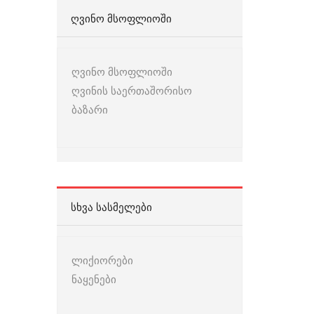
ᲦᲕᲘᲜᲝ ᲛᲡᲝᲤᲚᲘᲝᲨᲘ
ღვინო მსოფლიოში
ღვინის საერთაშორისო
ბაზარი
ᲡᲮᲕᲐ ᲡᲐᲡᲛᲔᲚᲔᲑᲘ
ლიქიორები
ნაყენები