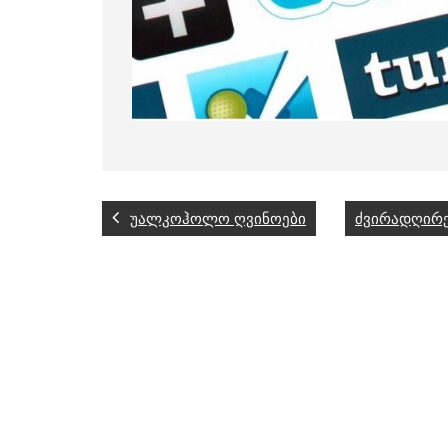
უალკოჰოლო ღვინოები
ძვირადღირე