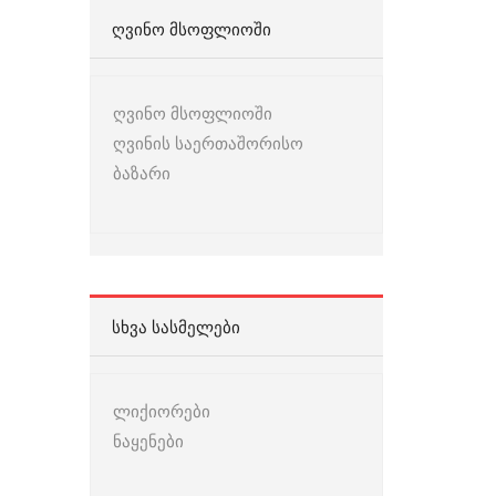
ᲦᲕᲘᲜᲝ ᲛᲡᲝᲤᲚᲘᲝᲨᲘ
ღვინო მსოფლიოში
ღვინის საერთაშორისო
ბაზარი
ᲡᲮᲕᲐ ᲡᲐᲡᲛᲔᲚᲔᲑᲘ
ლიქიორები
ნაყენები