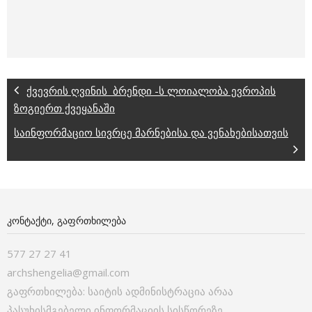
ქვევრის ღვინის ბრენდი -ს ლოიალობა ევროპის
ზოგიერთ ქვეყანაში
საინფორმაციო სივრცე მარნებისა და ვენახებისათვის
ᲙᲝᲜᲢᲐᲥᲢᲘ, ᲒᲐᲤᲠᲗᲮᲘᲚᲔᲑᲐ
577 27 27 41
archshengelia@gmail.com
გაფრთხილება: საიტის ადმინისტრაცია არაა
პასუხისმგებელი ინფორმაციის სისწორეზე