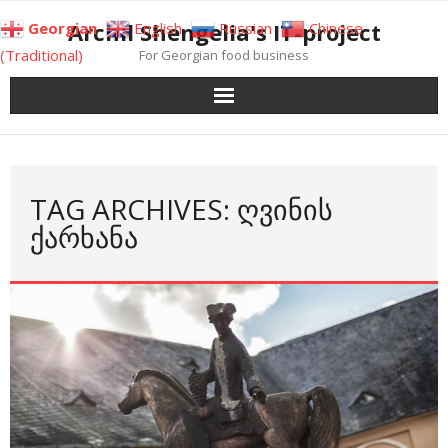
Skip
Archil Shengelia's IT-project
Georgian
English
Russian
Chinese
to
(Traditional)
For Georgian food business
content
TAG ARCHIVES: ᲦᲕᲘᲜᲘᲡ
ᲥᲐᲠᲮᲐᲜᲐ