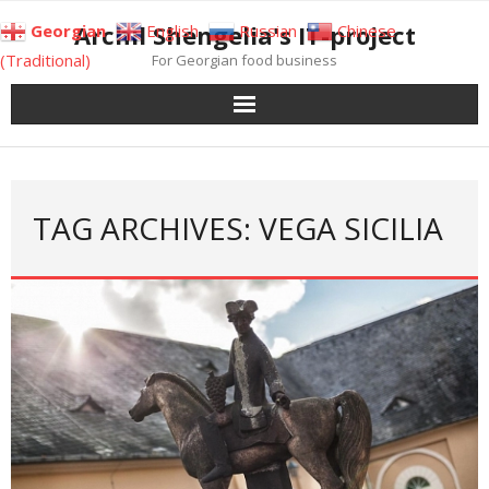
Skip
Archil Shengelia's IT-project
Georgian
English
Russian
Chinese
to
(Traditional)
For Georgian food business
content
TAG ARCHIVES: VEGA SICILIA