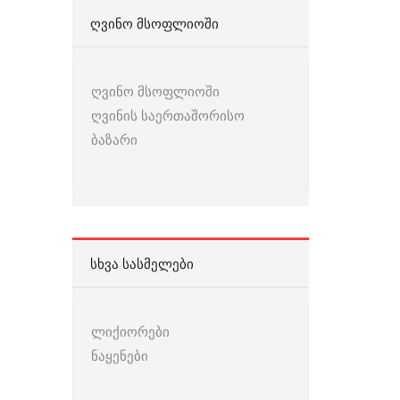
ᲦᲕᲘᲜᲝ ᲛᲡᲝᲤᲚᲘᲝᲨᲘ
ღვინო მსოფლიოში
ღვინის საერთაშორისო
ბაზარი
ᲡᲮᲕᲐ ᲡᲐᲡᲛᲔᲚᲔᲑᲘ
ლიქიორები
ნაყენები